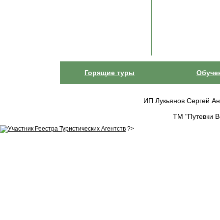
Горящие туры
Обуче
ИП Лукьянов Сергей Анат
ТМ "Путевки В
?>