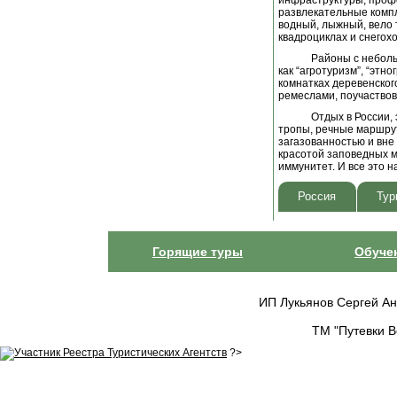
инфраструктуры, профе
развлекательные компл
водный, лыжный, вело 
квадроциклах и снегохо
Районы с неболь
как “агротуризм”, “эт
комнатках деревенског
ремеслами, поучаствов
Отдых в России,
тропы, речные маршрут
загазованностью и вне
красотой заповедных м
иммунитет. И все это н
Россия
Тур
Горящие туры
Обуче
ИП Лукьянов Сергей Анат
ТМ "Путевки В
?>