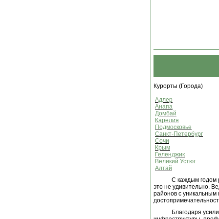
Курорты (Города)
Адлер
Анапа
Домбай
Карелия
Подмосковье
Санкт-Петербург
Сочи
Крым
Геленджик
Великий Устюг
Алтай
С каждым годом р
это не удивительно. Ве
районов с уникальным 
достопримечательност
Благодаря усили